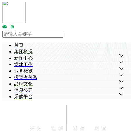
EN
繁
首页
集团概况
新闻中心
党建工作
业务概览
投资者关系
品牌文化
信息公开
采购平台